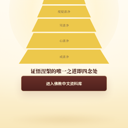
度疑清净
见清净
心清净
戒清净
证悟涅槃的唯一之道即四念处
进入佛教中文资料库