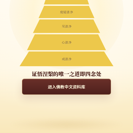
度疑清净
见清净
心清净
戒清净
证悟涅槃的唯一之道即四念处
进入佛教中文资料库