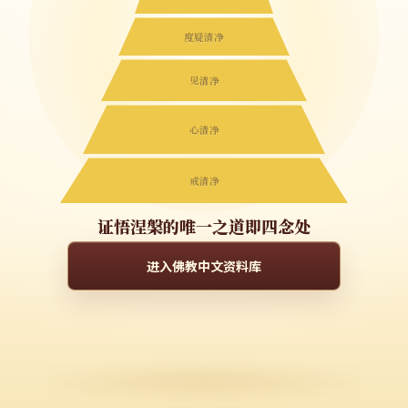
度疑清净
见清净
心清净
戒清净
证悟涅槃的唯一之道即四念处
进入佛教中文资料库