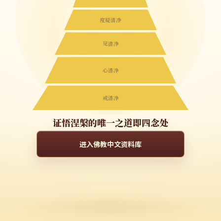
度疑清净
见清净
心清净
戒清净
证悟涅槃的唯一之道即四念处
进入佛教中文资料库