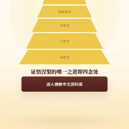
度疑清净
见清净
心清净
戒清净
证悟涅槃的唯一之道即四念处
进入佛教中文资料库