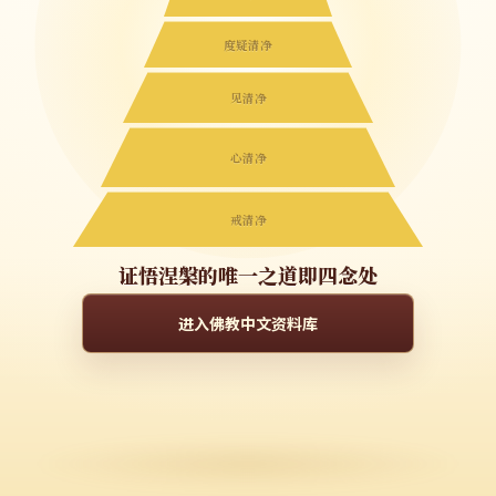
度疑清净
见清净
心清净
戒清净
证悟涅槃的唯一之道即四念处
进入佛教中文资料库