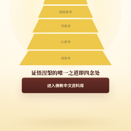
度疑清净
见清净
心清净
戒清净
证悟涅槃的唯一之道即四念处
进入佛教中文资料库