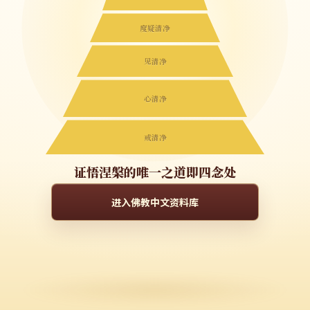
度疑清净
见清净
心清净
戒清净
证悟涅槃的唯一之道即四念处
进入佛教中文资料库