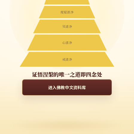
度疑清净
见清净
心清净
戒清净
证悟涅槃的唯一之道即四念处
进入佛教中文资料库