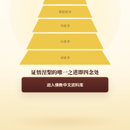
度疑清净
见清净
心清净
戒清净
证悟涅槃的唯一之道即四念处
进入佛教中文资料库