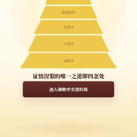
度疑清净
见清净
心清净
戒清净
证悟涅槃的唯一之道即四念处
进入佛教中文资料库